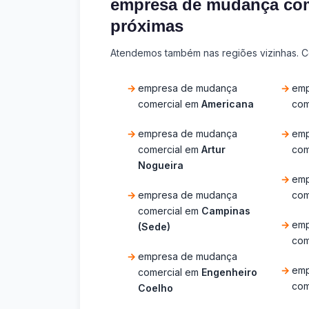
empresa de mudança com
próximas
Atendemos também nas regiões vizinhas. Co
empresa de mudança
emp
comercial em
Americana
com
empresa de mudança
emp
comercial em
Artur
com
Nogueira
emp
empresa de mudança
com
comercial em
Campinas
emp
(Sede)
com
empresa de mudança
emp
comercial em
Engenheiro
com
Coelho