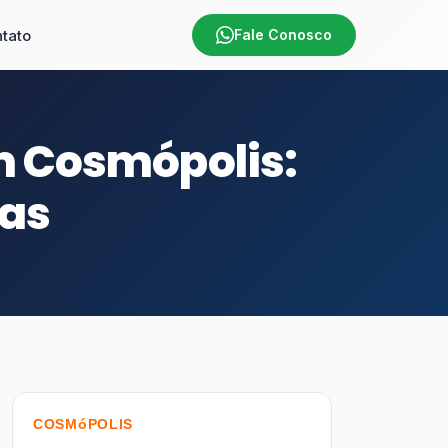
tato
Fale Conosco
 Cosmópolis:
vas
COSMóPOLIS