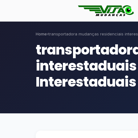
Home
›
transportadora mudanças residenciais interes
transportador
interestaduai
Interestaduais