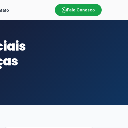
tato
Fale Conosco
iais
ças