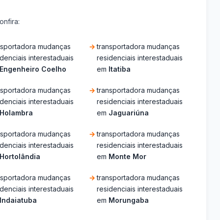
nfira:
nsportadora mudanças
transportadora mudanças
idenciais interestaduais
residenciais interestaduais
Engenheiro Coelho
em
Itatiba
nsportadora mudanças
transportadora mudanças
idenciais interestaduais
residenciais interestaduais
Holambra
em
Jaguariúna
nsportadora mudanças
transportadora mudanças
idenciais interestaduais
residenciais interestaduais
Hortolândia
em
Monte Mor
nsportadora mudanças
transportadora mudanças
idenciais interestaduais
residenciais interestaduais
Indaiatuba
em
Morungaba