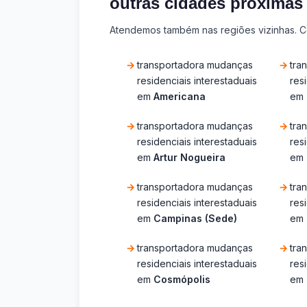
outras cidades próximas
Atendemos também nas regiões vizinhas. Co
transportadora mudanças
tra
residenciais interestaduais
res
em
Americana
em
transportadora mudanças
tra
residenciais interestaduais
res
em
Artur Nogueira
em
transportadora mudanças
tra
residenciais interestaduais
res
em
Campinas (Sede)
em
transportadora mudanças
tra
residenciais interestaduais
res
em
Cosmópolis
em