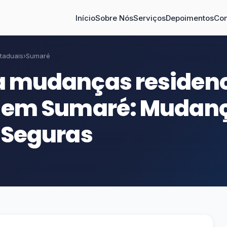
Início
Sobre Nós
Serviços
Depoimentos
Con
taduais
›
Sumaré
a mudanças residenc
s em Sumaré: Mudan
 Seguras