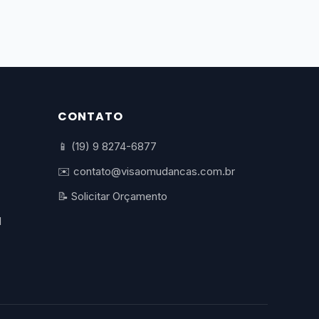
CONTATO
📱 (19) 9 8274-6877
✉️ contato@visaomudancas.com.br
📝 Solicitar Orçamento
l