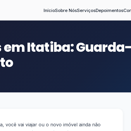
Início
Sobre Nós
Serviços
Depoimentos
Con
 em Itatiba: Guarda
to
 você vai viajar ou o novo imóvel ainda não