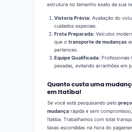
estrutura no tamanho exato da sua n
Vistoria Prévia:
Avaliação do volu
cuidados especiais.
Frota Preparada:
Veículos modern
que o
transporte de mudanças
ac
pertences.
Equipe Qualificada:
Profissionais
pesadas, evitando arranhões em pa
Quanto custa uma mudança 
em Itatiba!
Se você está pesquisando pelo
preço
mudança
rápida e sem compromisso,
Itatiba. Trabalhamos com total tran
taxas escondidas na hora do pagamen