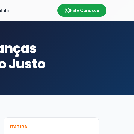
tato
Fale Conosco
danças
o Justo
ITATIBA