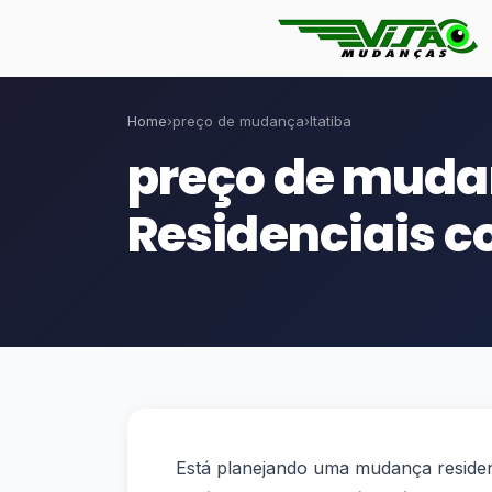
Home
›
preço de mudança
›
Itatiba
preço de muda
Residenciais c
Está planejando uma mudança reside