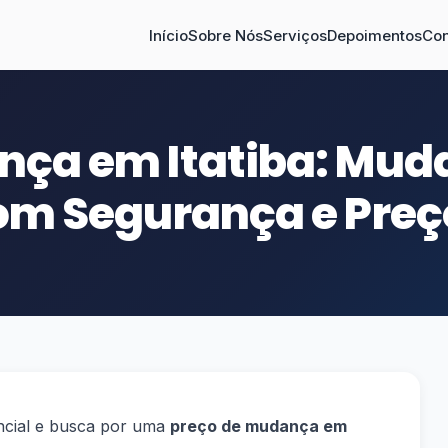
Início
Sobre Nós
Serviços
Depoimentos
Con
nça em Itatiba: Mu
om Segurança e Preç
ncial e busca por uma
preço de mudança em